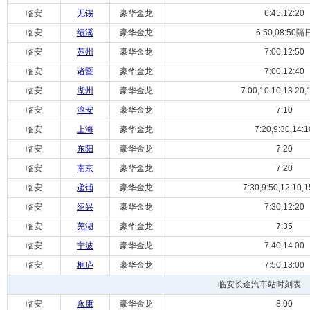
临安
无锡
豪华金龙
6:45,12:20
临安
绩溪
豪华金龙
6:50,08:50隔
临安
苏州
豪华金龙
7:00,12:50
临安
诸暨
豪华金龙
7:00,12:40
临安
湖州
豪华金龙
7:00,10:10,13:20,
临安
淳安
豪华金龙
7:10
临安
上海
豪华金龙
7:20,9:30,14:1
临安
东阳
豪华金龙
7:20
临安
南京
豪华金龙
7:20
临安
递铺
豪华金龙
7:30,9:50,12:10,1
临安
绍兴
豪华金龙
7:30,12:20
临安
芜湖
豪华金龙
7:35
临安
宁波
豪华金龙
7:40,14:00
临安
桐庐
豪华金龙
7:50,13:00
临安长途汽车站时刻表
临安
永康
豪华金龙
8:00