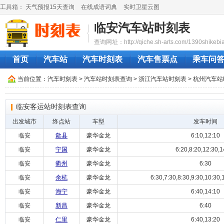
工具箱：
天气预报15天查询
在线成语词典
实时卫星云图
临安汽车站时刻表
查询网址：http://qiche.sh-arts.com/1390shikebia
首页
汽车站
汽车时刻表
汽车售票点
乘车问
当前位置：
汽车时刻表
>
汽车站时刻表查询
>
浙江汽车站时刻表
>
杭州汽车站
临安客运站时刻表查询
出发城市
终点站
车型
发车时间
临安
歙县
豪华金龙
6:10,12:10
临安
宁国
豪华金龙
6:20,8:20,12:30,1
临安
衢州
豪华金龙
6:30
临安
余杭
豪华金龙
6:30,7:30,8:30,9:30,10:30,1
临安
海宁
豪华金龙
6:40,14:10
临安
新昌
豪华金龙
6:40
临安
仁里
豪华金龙
6:40,13:20